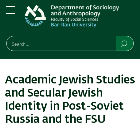
Skip
Skip
to
to
main
main
Menu
content
Navigation
חיפוש
Search
Searc
Academic Jewish Studies
and Secular Jewish
Identity in Post-Soviet
Russia and the FSU