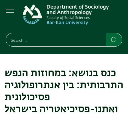
Skip
Skip
to
to
main
main
Menu
content
Navigation
חיפוש
Search
Searc
כנס בנושא: במחוזות הנפש
התרבותית: בין אנתרופולוגיה
פסיכולוגית
ואתנו-פסיכיאטריה בישראל