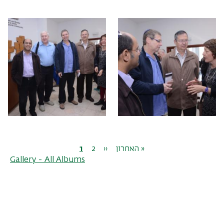
Pagination
Current
1
Page
2
Next
››
Last
האחרון »
Gallery - All Albums
page
page
page