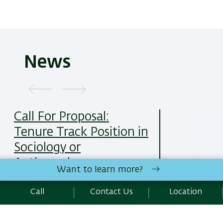
News
Call For Proposal:
Tenure Track Position in
Sociology or
Anthropology
Want to learn more?
25/05/2025
Read More
Call
Contact Us
Location
All News Items