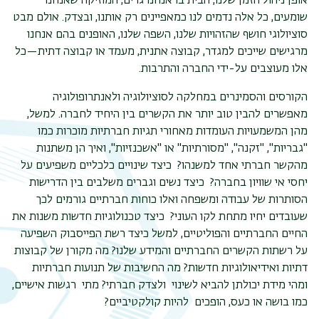
אופן ניהול הזמן שלנו, הבית בו אנחנו גרים, המוזיקה שאנחנו
שומעים, כל אלה נדמים לנו כמאפיינים רק אותנו, ובצדק. אולם מבט
סוציולוגי חושף שהזהויות שלנו, השפה שלנו, האופנים בהם אנחנו
מרגישים שייכים למגדר, קבוצה אתנית, מעמד או קבוצה דתית—כל
אלו מעוצבים על-ידי החברה והתרבות.
הקורסים והסמינרים במחלקה לסוציולוגיה ולאנתרופולוגיה
מאפשרים להבין טוב יותר את הקשרים בין היחיד לחברה. למשל,
מהן המשמעויות העומדות מאחורי תגיות חברתיות מוכרות כמו
"גבריות", "זקנה", "מסורתיות" או "אשכנזיות", ואיך הן משתנות
תפר
מהקשר חברתי אחד למשנהו? כיצד שינויים כלכליים משפיעים על
משנ
יחסי אי שוויון בחברה? כיצד נשים וגברים משלבים בין הדרישות
הסותרות של עבודה ומשפחה ואלו כוחות חברתיים גורמים לכך
שעובדים יחיו מתחת לקו העוני? כיצד טכנולוגיות חדשות משנות את
החיים החברתיים והפוליטיים, למשל כיצד רשת הפייסבוק השפיעה
על רשתות הקשרים החברתיים והמידע שלנו? מה מקורן של קבוצות
דתיות ואידיאולוגיות חדשות? מה החשיבות של תנועות חברתיות
ומהי מידת יכולתן להביא לשינוי ולצדק חברתי? מתי רגשות אישיים,
כמו בושה או כעס, הופכים להיות קולקטיביים?