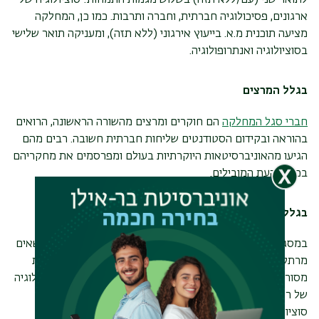
לתואר שני (עם/ללא תזה) בשלוש מגמות התמחות: סוציולוגיה של
ארגונים, פסיכולוגיה חברתית, וחברה ותרבות. כמו כן, המחלקה
מציעה תוכנית מ.א. בייעוץ אירגוני (ללא תזה), ומעניקה תואר שלישי
בסוציולוגיה ואנתרופולוגיה.
בגלל המרצים
חברי סגל המחלקה
הם חוקרים ומרצים מהשורה הראשונה, הרואים
בהוראה ובקידום הסטודנטים שליחות חברתית חשובה. רבים מהם
הגיעו מהאוניברסיטאות היוקרתיות בעולם ומפרסמים את מחקריהם
בכתבי העת המובילים.
בגלל נושאי הלימוד המרתקים
במסגרת התואר הראשון בסוציולוגיה ואנתרופולוגיה תלמדו נושאים
מרתקים הכוללים ניתוח של החברה הישראלית, תרבות בחברות
מסורתיות ומודרניות, פסיכולוגיה חברתית, ריבוד, אתניות, סוציולוגיה
של רגשות, שוק העבודה, סוציולוגיה אירגונית, גלובליזציה,
סוציולוגיה כלכלית, סוציולוגיה של רפואה, מגדר וסוציולוגיה