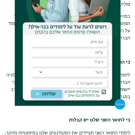
פוליטית.
במהלך הלימודים תחשפו למגוון מסורות מחשבה ושיטות מחקר.
תפתחו חשיבה, דמיון ויכולת ליישם את העקרונות שתלמדו, ולעמוד
על הקשר שבין זהות ומיקום חברתי של הפרט, לבין תהליכים
חברתיים רחבים יותר.
כי התואר הראשון שלנו פותח כל דלת
לימודי התואר הראשון מקנים יתרון בקבלה לתואר שני בפסיכולוגיה
חברתית ובסוציולוגיה ארגונית, ומספקים בסיס מוצק לתואר שני
יישומי במדעי החברה, כמו לימודי ייעוץ ארגוני שזוכים לביקוש רב
במגזר הפרטי והציבורי כאחד.
כי לתואר השני שלנו יש קבלות
לימודי התואר השני מציידים את הסטודנטים שלנו במיומנויות מחקר,