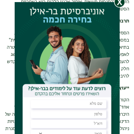
הלקוח להתנסות מעשית. איתור ארגון הלקוח הוא באחריות
הסטודנטים.
תרבות ארגונית
הסמינר מקנה הכרות מעמיקה עם משמעות התרבות בארגונים.
במסגרת זו, הסמינר בוחן את גלגוליו של המושג "תרבות ארגונית"
בתיאוריה ארגונית, וכן עוסק בתקוות הניהוליות שנקשרו בו. במטרה
לאפשר לסטודנטיות ולסטודנטים להעריך את תרומתו של המושג
להעמקת הידע על אודות מורכבותם החברתית של ארגונים, מוקדש
חלק מן הסמינר לדיון במחקרי תרבות אתנוגרפיים הנוגעים
להיבטים שונים של חיי היומיום בארגון.
ייעוץ אישי: תיאוריה ופרקטיקה
הקורס שם במוקד את המפגש הייעוצי האישי (מפגש "אחד על
אחד"), בקונטקסט של הייעוץ הארגוני, המערכתי. בקורס נערוך
היכרות עם התיאוריה והפרקטיקה של הייעוץ האישי, נפתח הבנה של
הדינאמיקה המאפיינת את המפגש הייעוצי האישי, ונרכוש מיומנויות
ניהול מפגש בעל ערך ומשמעות. פגישות אישיות מהוות את המסגרת