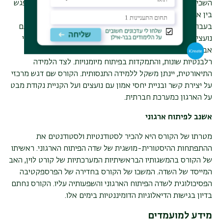
השכיחה ביותר להתרחשות של פעולה ייעוצית. היכולת לנהל מפגש
בין אישי אפקטיבי ומצמיח היא אחד היסודות החשובים ביותר
בעבודת היועץ. מפגשים אישיים מתבצעים עם מזמיני עבודה, עם
נועצים, עם יועצים אחרים, עם עובדים בארגון, במסגרת תהליכי
אבחון והתערבות. הקורס יכלול היכרות עם מסגרות תיאורטיות
רלבנטיות שונות, והתמקדות בפיתוח מיומנויות. לצד הלמידה
התיאורטית, יינתן משקל ללמידה התנסותית. הקורס שם דגש מרכזי
על
יצירת קשר ובניית יחסי אמון עם נועצים ועל הקניית נקודת מבט
על הארגון כמערכת חברתית.
אשנב לפיתוח ארגוני
מטרתו של הקורס היא להכיר לסטודנטיות ולסטודנטים את
ההתפתחות ההיסטורית-מושגית של שדה הפיתוח הארגוני. ראשיתו
של הקורס בהמשגותיו הבראשיתיות המערכתיות של קורט לוין, האב
המייסד של השדה. המשכו של הקורס בחדירה של הפרספקטיבה
הפסיכולוגית לשדה הפיתוח הארגוני והשפעותיה עליו. הקורס נחתם
בדיון בגישות הדיאלוגיות הדומיננטיות בימים אלו.
מידע למועמדים