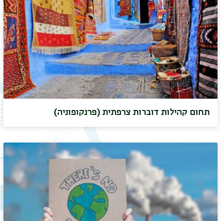
תפר
תחום קהילות דוברות צרפתית (פרנקופוניה)
משנ