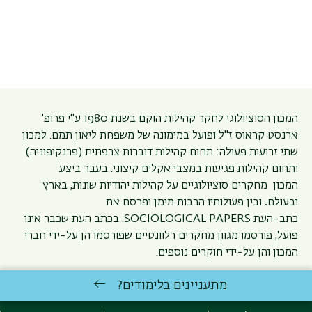
המכון הסוציולוגי לחקר קהילות הוקם בשנת 1980 ע''י פרופ'
ארנסט קראוס ז''ל ופועל במימונה של משפחת
ליאון תמם
. למכון
שתי זרועות פעולה: תחום קהילות דוברות צרפתית (פרנקופוניה)
ותחום קהילות פגיעות במצבי אקלים קיצוני. בעבר ביצע
המכון מחקרים סוציולוגיים על קהילות יהודיות שונות, בארץ
ובעולם
.
ובין פעולותיו הרבות מימן ופרסם את
כתב-העת
SOCIOLOGICAL PAPERS
. בכתב העת שכבר אינו
פועל, פורסמו מגוון מחקרים רלוונטיים שפורסמו הן על-ידי חברי
המכון והן על-ידי חוקרים נוספים.
בין השנים 2019 -2021 פורסמו חמשת המאמרים הבאים:
מתעניינים בלימודים?
Remennick, Larissa and Anna Prashizky (2022).