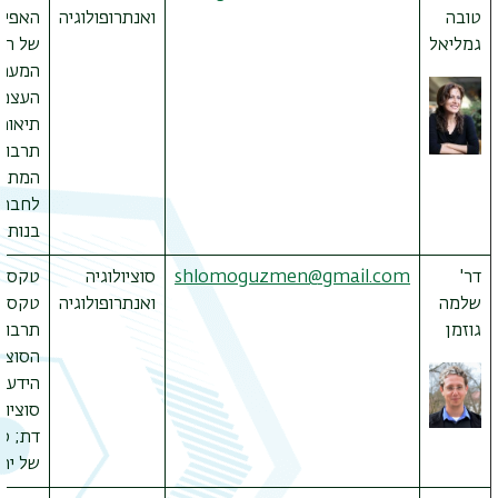
טובה
ואנתרופולוגיה
האפיס
גמליאל
של הת
המערב
העצמי
תיאור
תרבות
המתיי
לחברו
בנות-ז
תפר
דר'
shlomoguzmen@gmail.com
סוציולוגיה
טקסט 
משנ
שלמה
ואנתרופולוגיה
טקסט 
גוזמן
תרבות
הסוציו
הידע ו
סוציול
דת; סו
של יהד