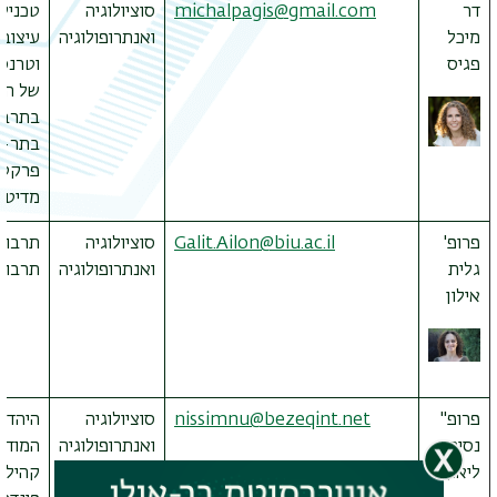
דר
michalpagis@gmail.com
סוציולוגיה
טכניק
מיכל
ואנתרופולוגיה
עיצוב
פגיס
וטרנס
של הע
בתרבו
בתר-ת
פרקטי
מדיטצי
פרופ'
Galit.Ailon@biu.ac.il
סוציולוגיה
תרבות 
גלית
ואנתרופולוגיה
תרבויו
אילון
פרופ''
nissimnu@bezeqint.net
סוציולוגיה
היהדו
נסים
ואנתרופולוגיה
המודרנ
ליאון
קהילות