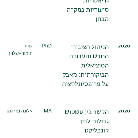
גריאטריות
סיעודיות כמקרה
מבחן
2020
PhD
שחר
הניהול הציבורי
תימור-שלוין
החדש והעבודה
הסוציאלית
הביקורתית: מאבק
על פרופסיונליזציה
2020
MA
אלונה פרידמן
הקשר בין טשטוש
גבולות לבין
קונפליקט