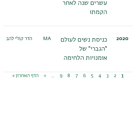
עשרים שנה לאחר
הקמתו
2020
MA
הדר קוז'י להב
כניסת נשים לעולם
"הגברי" של
אומנויות הלחימה
דפדוף
1
דף
2
דף
3
דף
4
דף
5
דף
6
דף
7
דף
8
דף
9
דף
…
››
הדף
הדף
הדף האחרון »
נוכחי
הבא
האחרון