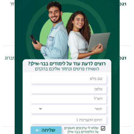
2021
MA
שלמה הויזר
עובדים
ומתמודדים:
חרדים בארגוני
עבודה
2021
MA
איילת גינזברוג
קאצ'ינג בהמון:
תהליך אישי
במרחב קולקטיבי
מקרה בוחן:
הסדנאות של
אנתוני (טוני)
רובינס