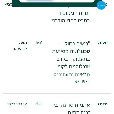
2020
MA
רחל מנדלוביץ
" והייתם קדושים":
תורת הנימוסין
במבט חרדי מודרני
2020
MA
נטעלי
"רואים רחוק" –
ארואסטי
טכנולוגיה מסייעת
בתעסוקה בקרב
אוכלוסיית לקויי
הראייה והעיוורים
בישראל
2020
PhD
ארז טרבלסי
אתניות סרוגה: בין
זרות דתית