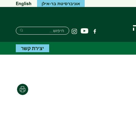
אוניברסיטת בר-אילן
English
Search
חיפוש
יוטיוב
פייסבוק
Instagram
Search
יצירת קשר
Print