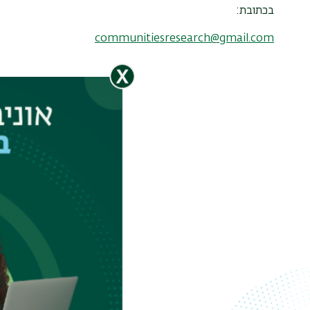
בכתובת:
communitiesresearch@gmail.com