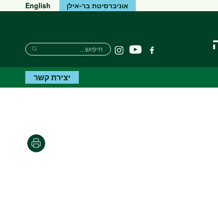
אוניברסיטת בר-אילן
English
Search
חיפוש
יוטיוב
פייסבוק
Instagram
Search
יצירת קשר
Print