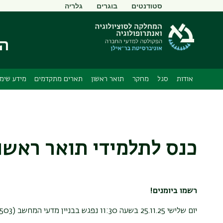
תפריט
סטודנטים
בוגרים
גלריה
משני
המ
אודות
סגל
מחקר
תואר ראשון
תארים מתקדמים
מידע שימו
כנס לתלמידי תואר ראשון- יום ש
רשמו ביומנים!
יום שלישי 25.11.25 בשעה 11:30 נפגש בבניין מדעי המחשב (503) למפגש העשרה לתלמידי תואר ראשון.