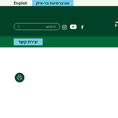
אוניברסיטת בר-אילן
English
Search
חיפוש
יוטיוב
פייסבוק
Instagram
Search
יצירת קשר
Print