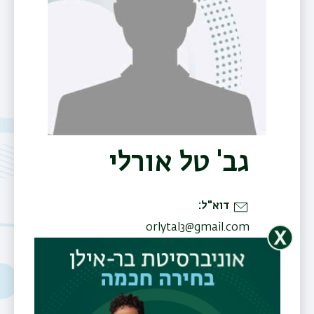
גב' טל אורלי
תפר
משנ
דוא"ל
orlytal3@gmail.com
מנחה
ליאון נסים
פגיס מיכל