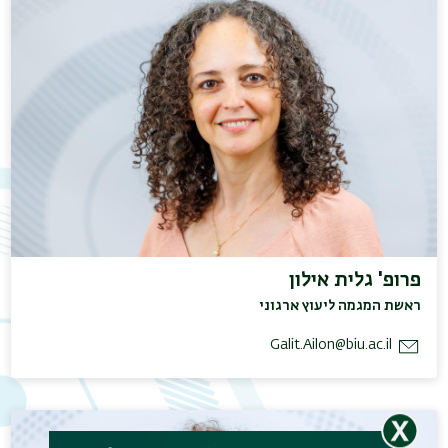
תפר
משנ
פרופ' גלית אילון
ראשת המגמה ליעוץ ארגוני
Galit.Ailon@biu.ac.il