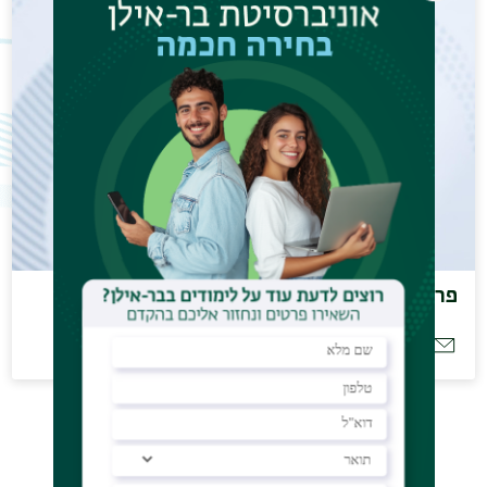
פרופ' אורלי בנימין
orly.benjamin@biu.ac.il