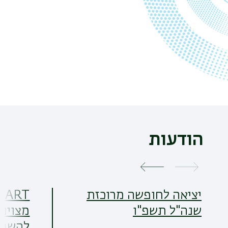
הודעות
יציאה לחופשה מרוכזת
שנה"ל תשפ"ו
מצוינ
להשפ