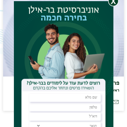
פרופ' נסים ליאון
ראש המחלקה
nissim.leon@biu.ac.il