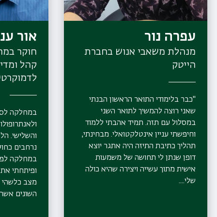
עפרה נור
אור ענב
מנהלת משאבי אנוש בחברת
חוקר במר
הייטק
קהל ומדינ
לדמוקרטי
"כבר בלימודי התואר הראשון הבנתי
שאני רוצה להמשיך לתואר השני
במחלקה לסוצ
במסלול עם תזה. תמיד אהבתי ללמוד
ולאנתרופולו
וחיפשתי עניין אינטלקטואלי. מבחינתי,
והשלישי. הלי
תהליך כתיבת התיזה היה אתגר יוצא
נרחבים כחוק
דופן שנתן לי תחושה של משמעות
במחלקה לפתח
אישית מתוך עשייה ויצירה שהיא כולה
ופיתחתי את 
שלי....
מצב כלשהי ו
השונים אשר מ