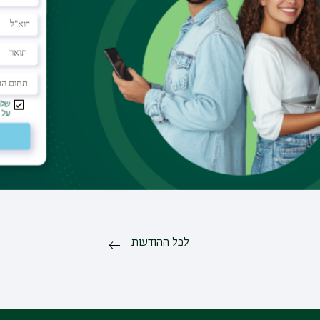
שה מרוכזת שנה"ל תשפ"ו
ART
שמחברת יד
סיטה יוצאת לחופשה מרוכזת. במהלך
SMART מדעי החברה 
מסלול הצטיינות ש
טה כולל כל יחידותיה תהיה סגורה.
מצוינות שמחברת ידע
ומעורבים בעשייה ש
להשפעה
הזדמנות יוצאת דופן לסטודנטיות
קרא עוד
16/06/2026
וסטודנטים מצטיינים המבקשים לש
מחקר מתקדם, ליווי אישי ומלגות יו
לפרטים ולמידע נוסף
לכל ההודעות