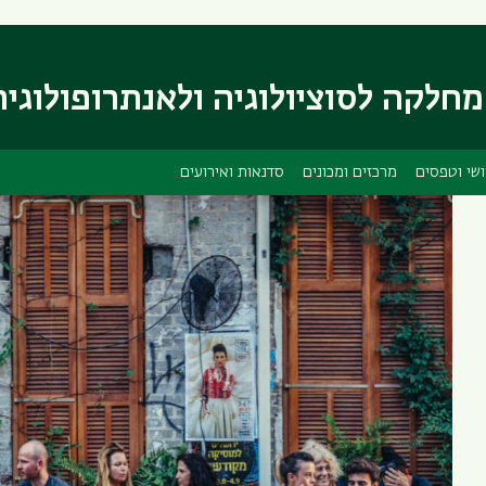
דילוג
דילוג
לתוכן
לתפריט
ניווט
העיקרי
חלקה לסוציולוגיה ולאנתרופולוגיה
ראשי
שי וטפסים
מרכזים ומכונים
סדנאות ואירועים