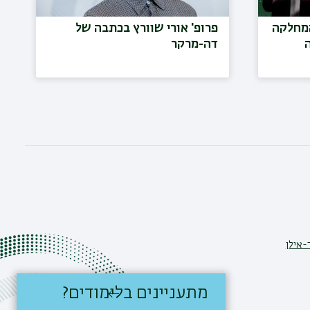
המחלקה
פרופ' אורי שוורץ בכתבה של
ה
דה-מרקר
-אילן
מתעניינים בלימודים?