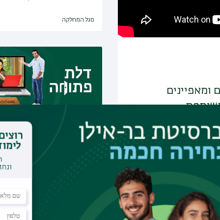
סגל המחלקה
ם ומאפיינים
שותפת.
המאפשרים
דלת פתוחה - זמינים לכ
 לחברה ולהבין
בזום
ים.
סטודנטים ומתעניינים מוזמנים לפנ
שאלה
12:00
למפגשים