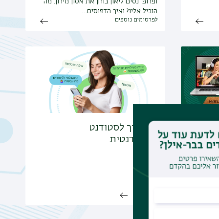
ופרופ' נסים ליאון בוחן את אסון מירון. מה
הוביל אליו? ואיך הדפוסים…
לפרסומים נוספים
ם
המדריך לסטודנט
ולסטודנטית
ות בכל
, בימים א', ג', ה' בין השעות 10:00-
למדריך