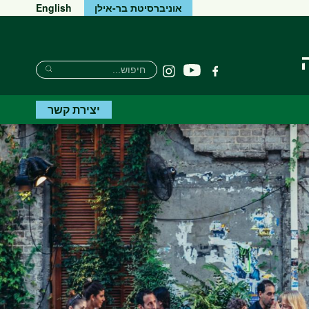
אוניברסיטת בר-אילן
English
Search
חיפוש
יוטיוב
פייסבוק
Instagram
Search
יצירת קשר