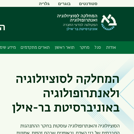
תפריט
סטודנטים
בוגרים
גלריה
משני
המ
אודות
סגל
מחקר
תואר ראשון
תארים מתקדמים
מידע שימו
המחלקה לסוציולוגיה
ולאנתרופולוגיה
באוניברסיטת בר-אילן
הסוציולוגיה והאנתרופולוגיה עוסקות בחקר ההתנהגות
החברתית של בני האדם, ובאופנים שבהם זהויות, אמונות,